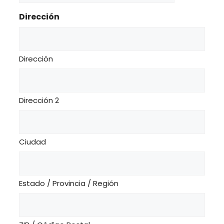
barra
Dirección
MM
barra
AAAA
Dirección
Dirección 2
Ciudad
Estado / Provincia / Región