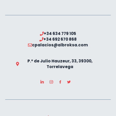
+34 634 779 105
+34 692 670 868
cpalacios@albroksa.com
P.º de Julio Hauzeur, 33, 39300,
Torrelavega