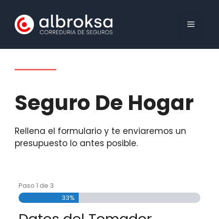
Saltar
al
MENÚ
contenido
Seguro De Hogar
Rellena el formulario y te enviaremos un
presupuesto lo antes posible.
Paso
1
de
3
33%